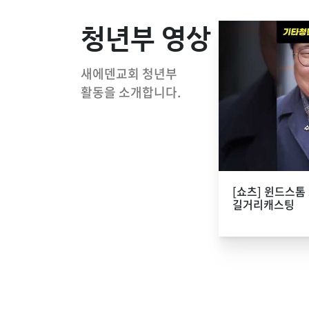
청년부 영상
새에덴교회 청년부
활동을 소개합니다.
[쇼츠] 윈드스톰
길거리캐스팅