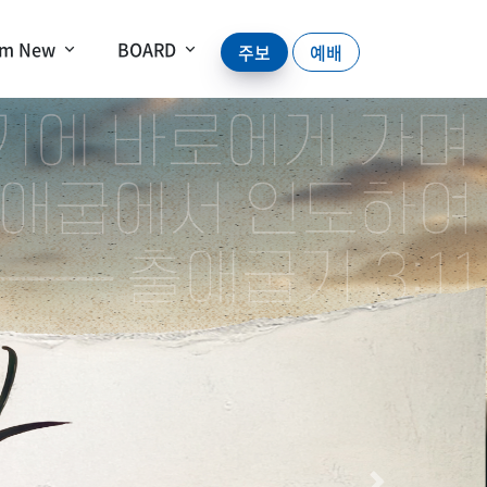
’m New
BOARD
주보
예배