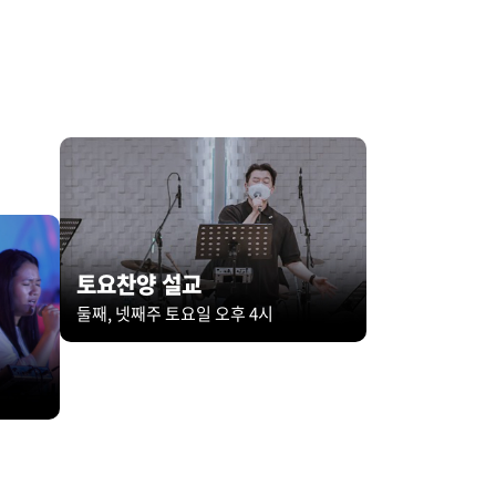
토요찬양 설교
둘째, 넷째주 토요일 오후 4시