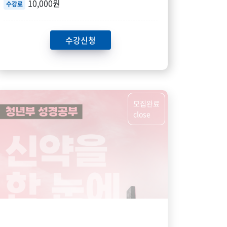
10,000원
수강료
수강신청
모집완료
close