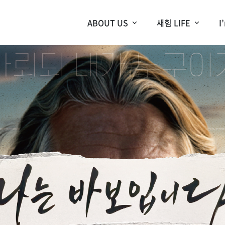
ABOUT US
새힘 LIFE
I