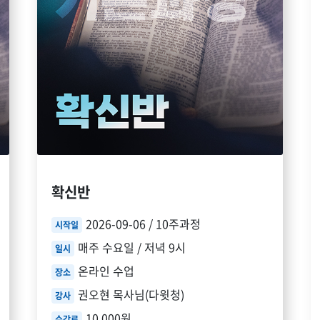
확신반
2026-09-06 / 10주과정
시작일
매주 수요일 / 저녁 9시
일시
온라인 수업
장소
권오현 목사님(다윗청)
강사
10,000원
수강료