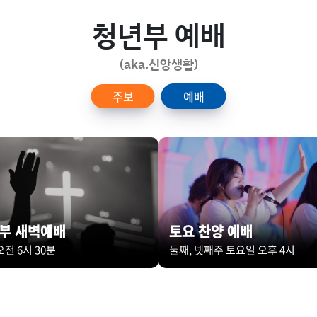
청년부 예배
(aka.신앙생활)
주보
예배
부 새벽예배
토요 찬양 예배
오전 6시 30분
둘째, 넷째주 토요일 오후 4시